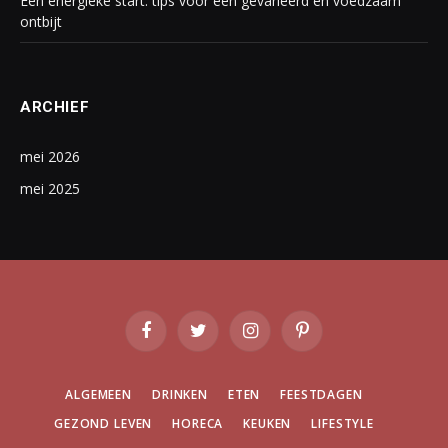
Een energieke start: tips voor een gevarieerd en voedzaam
ontbijt
ARCHIEF
mei 2026
mei 2025
Facebook
Twitter
Instagram
Pinterest
ALGEMEEN
DRINKEN
ETEN
FEESTDAGEN
GEZOND LEVEN
HORECA
KEUKEN
LIFESTYLE