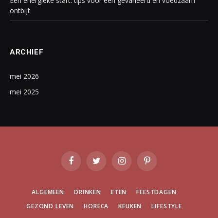
Een energieke start: tips voor een gevarieerd en voedzaam
ontbijt
ARCHIEF
mei 2026
mei 2025
Facebook
Twitter
Instagram
Pinterest
ALGEMEEN
DRINKEN
ETEN
FEESTDAGEN
GEZOND LEVEN
HORECA
KEUKEN
LIFESTYLE