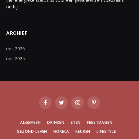
Een energieke start: tips voor een gevarieerd en voedzaam
ontbijt
ARCHIEF
mei 2026
mei 2025
Facebook
Twitter
Instagram
Pinterest
ALGEMEEN
DRINKEN
ETEN
FEESTDAGEN
GEZOND LEVEN
HORECA
KEUKEN
LIFESTYLE