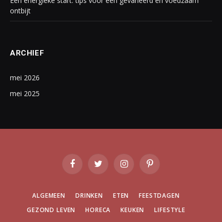
Een energieke start: tips voor een gevarieerd en voedzaam
ontbijt
ARCHIEF
mei 2026
mei 2025
Facebook
Twitter
Instagram
Pinterest
ALGEMEEN
DRINKEN
ETEN
FEESTDAGEN
GEZOND LEVEN
HORECA
KEUKEN
LIFESTYLE