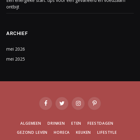
Een energieke start: tips voor een gevarieerd en voedzaam
ontbijt
ARCHIEF
mei 2026
mei 2025
Facebook
Twitter
Instagram
Pinterest
ALGEMEEN
DRINKEN
ETEN
FEESTDAGEN
GEZOND LEVEN
HORECA
KEUKEN
LIFESTYLE