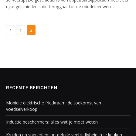
rijke geschiedenis die teruggaat tot de middeleeuwen.…
Previous
1
2
RECENTE BERICHTEN
Mobiele elektrische frietkraam: de toekomst van
voedselverkoop
Inductie beschermers: alles wat je moet weten
Kruiden en specerijen: ontdek de veelzijdigheid in je keuken