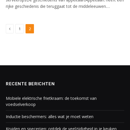
rijke geschiedenis die teruggaat tot de middeleeuwen.…
Previous
1
2
RECENTE BERICHTEN
Mobiele elektrische frietkraam: de toekomst van
voedselverkoop
Inductie beschermers: alles wat je moet weten
Kruiden en specerijen: ontdek de veelzijdigheid in je keuken