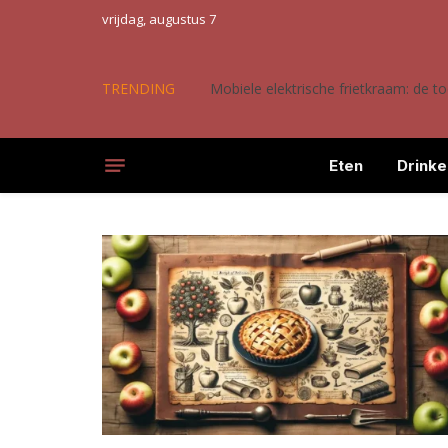
vrijdag, augustus 7
TRENDING
Mobiele elektrische frietkraam: de 
Eten
Drinke