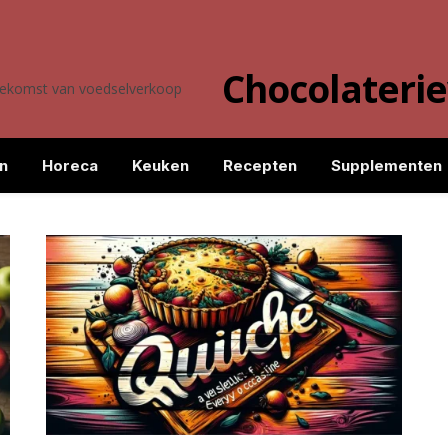
Chocolateri
toekomst van voedselverkoop
n
Horeca
Keuken
Recepten
Supplementen