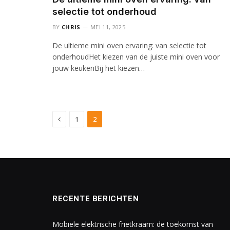
selectie tot onderhoud
BY
CHRIS
MEI 11, 2025
De ultieme mini oven ervaring: van selectie tot
onderhoudHet kiezen van de juiste mini oven voor
jouw keukenBij het kiezen…
Previous
1
2
RECENTE BERICHTEN
Mobiele elektrische frietkraam: de toekomst van