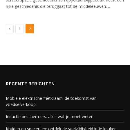
rijke geschiedenis die teruggaat tot de middeleeuwen.…
Previous
1
2
RECENTE BERICHTEN
Mobiele elektrische frietkraam: de toekomst van
voedselverkoop
Inductie beschermers: alles wat je moet weten
Kruiden en specerijen: ontdek de veelzijdigheid in je keuken