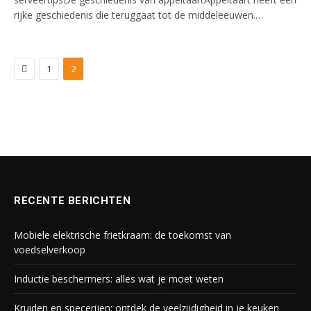
rijke geschiedenis die teruggaat tot de middeleeuwen.…
Previous
1
2
RECENTE BERICHTEN
Mobiele elektrische frietkraam: de toekomst van
voedselverkoop
Inductie beschermers: alles wat je moet weten
Kruiden en specerijen: ontdek de veelzijdigheid in je keuken