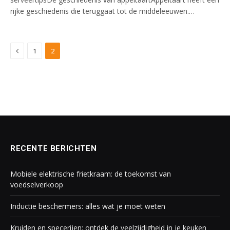
rijke geschiedenis die teruggaat tot de middeleeuwen.…
Previous
1
2
RECENTE BERICHTEN
Mobiele elektrische frietkraam: de toekomst van
voedselverkoop
Inductie beschermers: alles wat je moet weten
Kruiden en specerijen: ontdek de veelzijdigheid in je keuken