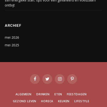
Een energieke start: tips voor een gevarieerd en voedzaam
ontbijt
ARCHIEF
mei 2026
mei 2025
Facebook
Twitter
Instagram
Pinterest
ALGEMEEN
DRINKEN
ETEN
FEESTDAGEN
GEZOND LEVEN
HORECA
KEUKEN
LIFESTYLE