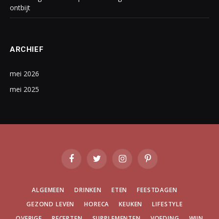
ontbijt
ARCHIEF
mei 2026
mei 2025
Facebook
Twitter
Instagram
Pinterest
ALGEMEEN
DRINKEN
ETEN
FEESTDAGEN
GEZOND LEVEN
HORECA
KEUKEN
LIFESTYLE
OVERIGE
RECEPTEN
SUPPLEMENTEN
VOEDING
WIJN